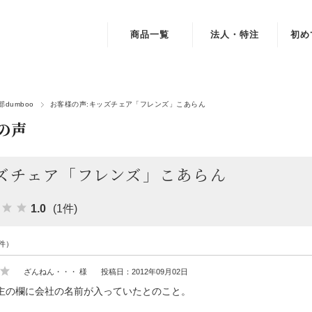
商品一覧
法人・特注
初め
インテリア・家具
デスク・テーブル・机
dumboo
お客様の声:キッズチェア「フレンズ」こあらん
の声
チェア・スツール・椅子
本棚・書棚・収納棚・シェルフ
ズチェア「フレンズ」こあらん
ベッド
1.0
(1件)
雑貨・小物
件）
おもちゃ・遊具
ざんねん・・・ 様
投稿日：2012年09月02日
素材・部品
主の欄に会社の名前が入っていたとのこと。