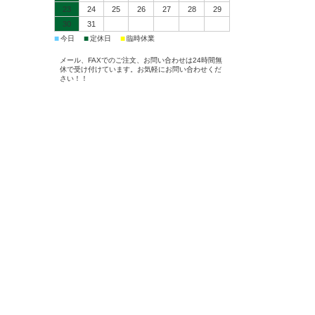
23
24
25
26
27
28
29
30
31
■
■
■
今日
定休日
臨時休業
メール、FAXでのご注文、お問い合わせは24時間無
休で受け付けています。お気軽にお問い合わせくだ
さい！！