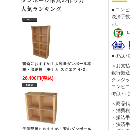
人気ランキング
■ コン
決済手数
い。
■ d払い
書斎におすすめ！大容量ダンボール本
＜お支払
棚・収納棚「モナカ スクエア 4×2」
銀行振込
26,400円(税込)
クレジッ
コンビニ
d払い：
＜商品代
・消費税
・振込手
・決済手
子供部屋におすすめ！安心ダンボール