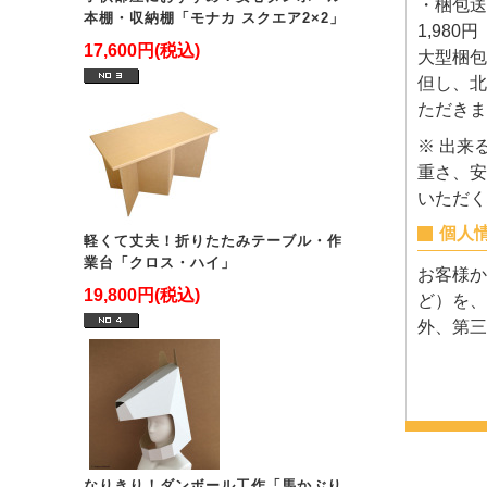
・梱包送
本棚・収納棚「モナカ スクエア2×2」
1,980
17,600円(税込)
大型梱包
但し、北
ただきま
※ 出来
重さ、安
いただく
個人
軽くて丈夫！折りたたみテーブル・作
業台「クロス・ハイ」
お客様か
19,800円(税込)
ど）を、
外、第三
なりきり！ダンボール工作「馬かぶり