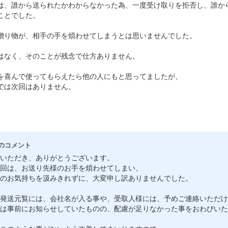
強化ダンボールシート
は、誰から送られたかわからなかった為、一度受け取りを拒否し、誰か
ことでした。
ディスプレイ用品・什器
贈り物が、相手の手を煩わせてしまうとは思いませんでした。
展示台・展示棚
はなく、そのことが残念で仕方ありません。
受付テーブル・受付台
を喜んで使ってもらえたら他の人にもと思ってましたが、
では次回はありません。
オブジェ・模型
テレワーク・在宅勤務用
賃貸不動産の内見・内覧用
のコメント
いただき、ありがとうございます。
回は、お送り先様のお手を煩わせてしまい、
のお気持ちを汲みきれずに、大変申し訳ありませんでした。
発送元覧には、会社名が入る事や、受取人様には、予めご連絡いただけ
は事前にお知らせしていたものの、配慮が足りなかった事をおわびいた