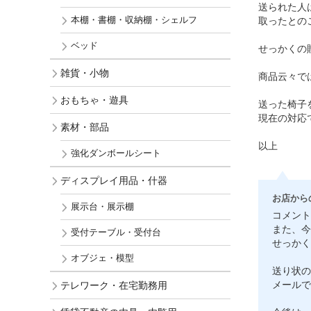
送られた人
本棚・書棚・収納棚・シェルフ
取ったとの
ベッド
せっかくの
雑貨・小物
商品云々で
おもちゃ・遊具
送った椅子
現在の対応
素材・部品
以上
強化ダンボールシート
ディスプレイ用品・什器
お店から
展示台・展示棚
コメント
また、今
受付テーブル・受付台
せっかく
オブジェ・模型
送り状の
テレワーク・在宅勤務用
メールで