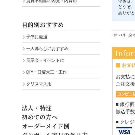
賃貸不動産の内見・内覧用
今後は、
どうぞ、
ありがと
目的別おすすめ
1件～1件（全1
子供に最適
一人暮らしにおすすめ
Info
展示会・イベントに
お支
DIY・日曜大工・工作
お支払に
クリスマス用
ご注文後
■ 銀行
法人・特注
振込手数
初めての方へ
■ クレ
オーダーメイド例
ダンボール家具の作り方