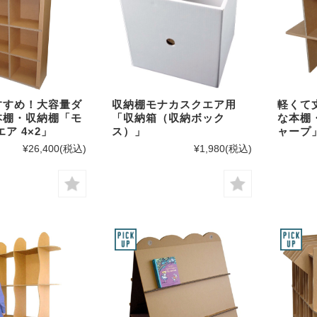
すすめ！大容量ダ
収納棚モナカスクエア用
軽くて
本棚・収納棚「モ
「収納箱（収納ボック
な本棚
ア 4×2」
ス）」
ャープ
¥26,400
(税込)
¥1,980
(税込)