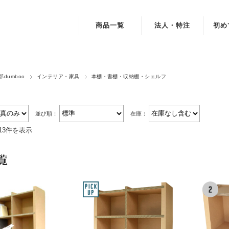
商品一覧
法人・特注
初め
インテリア・家具
デスク・テーブル・机
dumboo
インテリア・家具
本棚・書棚・収納棚・シェルフ
チェア・スツール・椅子
並び順：
在庫：
本棚・書棚・収納棚・シェルフ
13件を表示
ベッド
覧
雑貨・小物
おもちゃ・遊具
素材・部品