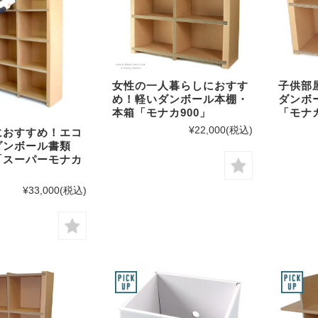
強化ダンボールシート
ディスプレイ用品・什器
展示台・展示棚
女性の一人暮らしにおすす
子供部
受付テーブル・受付台
め！軽いダンボール本棚・
ダンボ
本箱「モナカ900」
「モナカ
オブジェ・模型
¥22,000
(税込)
におすすめ！エコ
ダンボール書類
「スーパーモナカ
テレワーク・在宅勤務用
¥33,000
(税込)
賃貸不動産の内見・内覧用