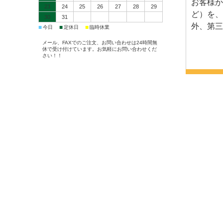
お客様か
23
24
25
26
27
28
29
ど）を、
30
31
外、第三
■
■
■
今日
定休日
臨時休業
メール、FAXでのご注文、お問い合わせは24時間無
休で受け付けています。お気軽にお問い合わせくだ
さい！！