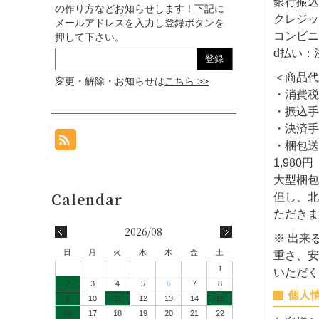
銀行振込
の作り方などお知らせします！下記に
クレジッ
メールアドレスを入力し登録ボタンを
コンビニ
押して下さい。
d払い：
＜商品代
変更・解除・お知らせは
こちら >>
・消費税
・振込手
・決済手
・梱包送
1,980
大型梱包
但し、北
ただきま
2026/08
※ 出来
日
月
火
水
木
金
土
重さ、安
1
いただく
2
3
4
5
6
7
8
個人
9
10
11
12
13
14
15
16
17
18
19
20
21
22