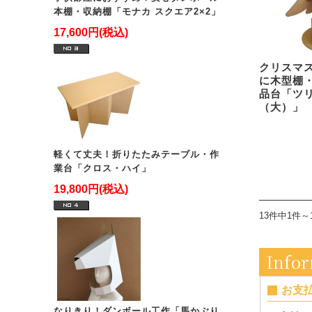
本棚・収納棚「モナカ スクエア2×2」
17,600円(税込)
クリスマ
に木型棚
品台「ツ
（大）」
軽くて丈夫！折りたたみテーブル・作
業台「クロス・ハイ」
19,800円(税込)
13件中1件～
Info
お支
なりきり！ダンボール工作「馬かぶり