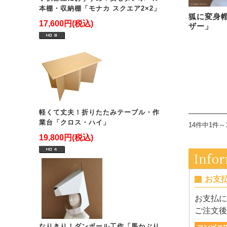
本棚・収納棚「モナカ スクエア2×2」
狐に変身
17,600円(税込)
ザー」
軽くて丈夫！折りたたみテーブル・作
業台「クロス・ハイ」
14件中1件～
19,800円(税込)
Info
お支
お支払に
ご注文後
なりきり！ダンボール工作「馬かぶり