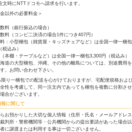
注文時にNTTドコモへ請求を行います。
金以外の必要料金＞
数料（銀行振込の場合）
数料（コンビ二決済の場合1件につき407円）
料：小型梱包（雑貨屋・キッズチェアなど）は全国一律一梱包
円（税込み）
（本棚・テーブルなど）は全国一律一梱包3,300円（税込み）
海道の大型梱包、沖縄、その他の離島については、別途費用を
す。お問い合わせ下さい。
る限り一梱包での配送を心がけておりますが、宅配便規格およ
全性を考慮して、同一注文内であっても梱包を複数に分割させ
場合がございます。
情報に関して
らお預かりした大切な個人情報（住所・氏名・メールアドレス
裁判所・警察機関等・公共機関からの提出要請があった場合以
者に譲渡または利用する事は一切ございません。