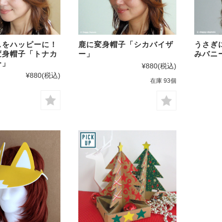
スをハッピーに！
鹿に変身帽子「シカバイザ
うさぎ
変身帽子「トナカ
ー」
みバニ
ー」
¥880
(税込)
¥880
(税込)
在庫 93個