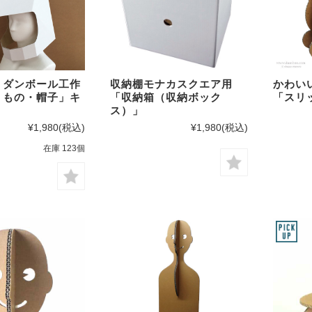
強化ダンボールシート
ディスプレイ用品・什器
展示台・展示棚
！ダンボール工作
収納棚モナカスクエア用
かわい
受付テーブル・受付台
りもの・帽子」キ
「収納箱（収納ボック
「スリ
ス）」
オブジェ・模型
¥1,980
(税込)
¥1,980
(税込)
在庫 123個
テレワーク・在宅勤務用
賃貸不動産の内見・内覧用