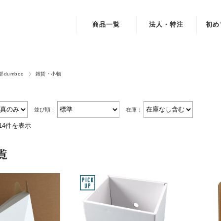
商品一覧
法人・特注
初め
インテリア・家具
デスク・テーブル・机
dumboo
雑貨・小物
チェア・スツール・椅子
並び順：
在庫：
本棚・書棚・収納棚・シェルフ
14件を表示
ベッド
覧
雑貨・小物
おもちゃ・遊具
素材・部品