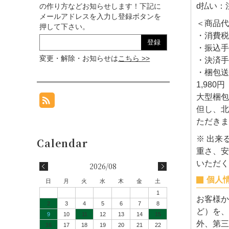
d払い：
の作り方などお知らせします！下記に
メールアドレスを入力し登録ボタンを
＜商品代
押して下さい。
・消費税
・振込手
変更・解除・お知らせは
こちら >>
・決済手
・梱包送
1,980
大型梱包
但し、北
ただきま
※ 出来
重さ、安
いただく
2026/08
個人
日
月
火
水
木
金
土
1
お客様か
2
3
4
5
6
7
8
ど）を、
9
10
11
12
13
14
15
外、第三
16
17
18
19
20
21
22