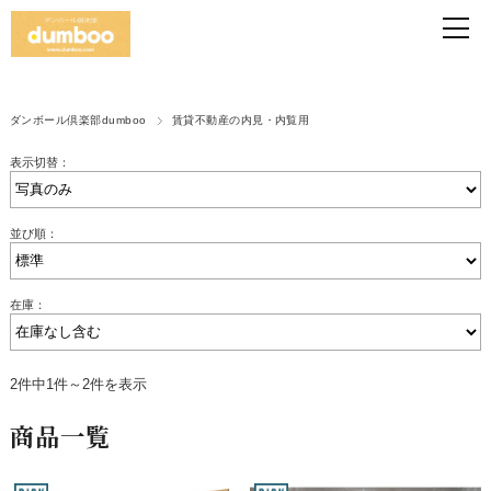
ダンボール倶楽部dumboo
賃貸不動産の内見・内覧用
表示切替：
並び順：
在庫：
2件中1件～2件を表示
商品一覧