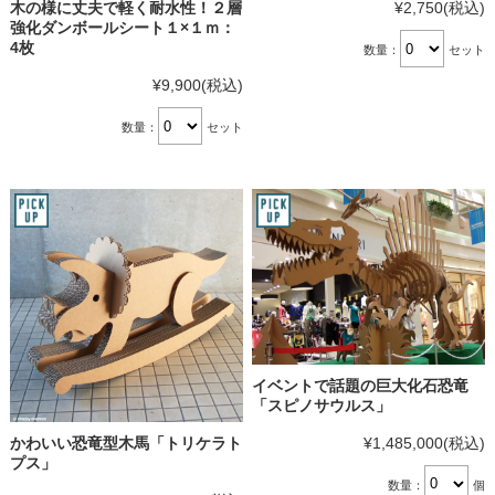
¥2,750
(税込)
木の様に丈夫で軽く耐水性！２層
強化ダンボールシート１×１ｍ：
4枚
数量：
セット
¥9,900
(税込)
数量：
セット
イベントで話題の巨大化石恐竜
「スピノサウルス」
¥1,485,000
(税込)
かわいい恐竜型木馬「トリケラト
プス」
数量：
個