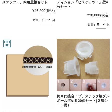
スケッツ！」四角屋根セット
ティション「ビスケッツ！」壁4
枚セット
¥46,200
(税込)
¥30,800
(税込)
数量：
個
数量：
個
簡単に接合！プラスチック製ダン
ボール留め具20個セット(２層シ
ート用）