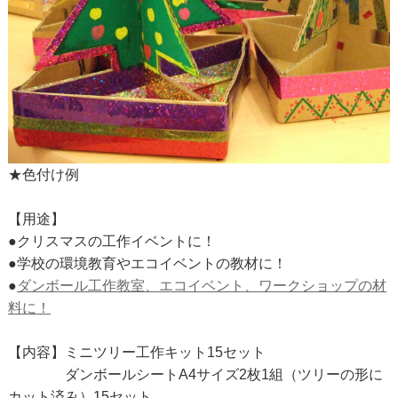
★色付け例
【用途】
●クリスマスの工作イベントに！
●学校の環境教育やエコイベントの教材に！
●
ダンボール工作教室、エコイベント、ワークショップの材
料に！
【内容】ミニツリー工作キット15セット
ダンボールシートA4サイズ2枚1組（ツリーの形に
カット済み）15セット、