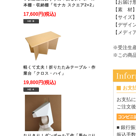
【お届け
本棚・収納棚「モナカ スクエア2×2」
【素 材
17,600円(税込)
【サイズ】幅
【デザイ
【メディ
※受注生
※この商品
軽くて丈夫！折りたたみテーブル・作
Info
業台「クロス・ハイ」
19,800円(税込)
お支
お支払に
ご注文後
■ 銀行
振込手数
なりきり！ダンボール工作「馬かぶり