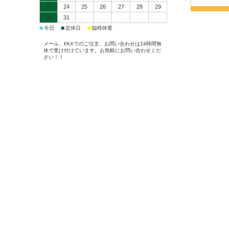
23
24
25
26
27
28
29
30
31
■
■
■
今日
定休日
臨時休業
メール、FAXでのご注文、お問い合わせは24時間無
休で受け付けています。お気軽にお問い合わせくだ
さい！！