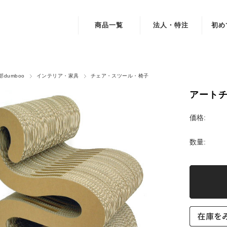
商品一覧
法人・特注
初め
インテリア・家具
デスク・テーブル・机
dumboo
インテリア・家具
チェア・スツール・椅子
アート
チェア・スツール・椅子
本棚・書棚・収納棚・シェルフ
価格:
ベッド
数量:
雑貨・小物
おもちゃ・遊具
素材・部品