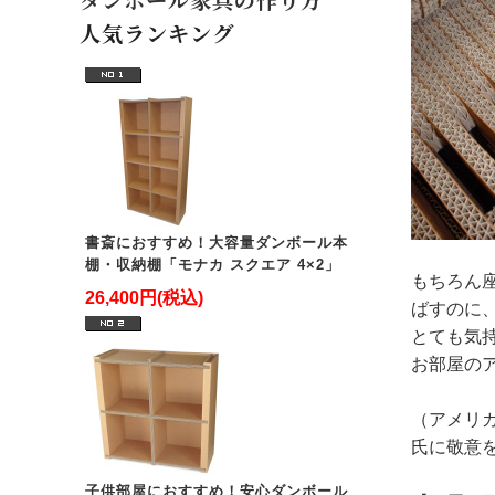
人気ランキング
書斎におすすめ！大容量ダンボール本
棚・収納棚「モナカ スクエア 4×2」
もちろん
26,400円(税込)
ばすのに
とても気
お部屋の
（アメリ
氏に敬意
子供部屋におすすめ！安心ダンボール