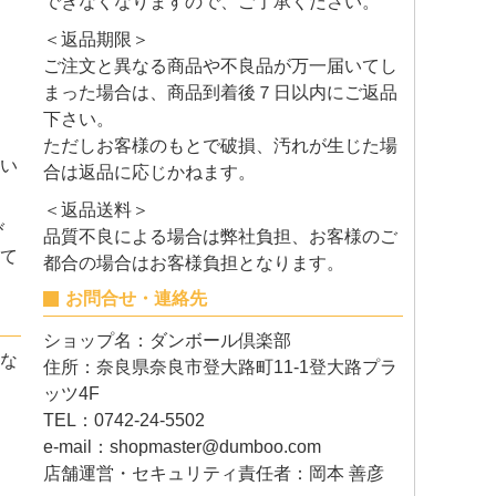
できなくなりますので、ご了承ください。
＜返品期限＞
ご注文と異なる商品や不良品が万一届いてし
まった場合は、商品到着後７日以内にご返品
下さい。
ただしお客様のもとで破損、汚れが生じた場
い
合は返品に応じかねます。
＜返品送料＞
び
品質不良による場合は弊社負担、お客様のご
て
都合の場合はお客様負担となります。
お問合せ・連絡先
ショップ名：ダンボール倶楽部
な
住所：奈良県奈良市登大路町11-1登大路プラ
ッツ4F
TEL：0742-24-5502
e-mail：
shopmaster@dumboo.com
店舗運営・セキュリティ責任者：岡本 善彦