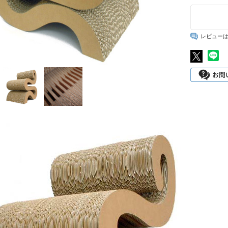
強化ダンボールシート
ディスプレイ用品・什器
レビュー
展示台・展示棚
受付テーブル・受付台
オブジェ・模型
テレワーク・在宅勤務用
賃貸不動産の内見・内覧用