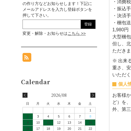
・消費税
の作り方などお知らせします！下記に
・振込手
メールアドレスを入力し登録ボタンを
押して下さい。
・決済手
・梱包送
1,980
変更・解除・お知らせは
こちら >>
大型梱包
但し、北
ただきま
※ 出来
重さ、安
いただく
個人
2026/08
お客様か
ど）を、
日
月
火
水
木
金
土
外、第三
1
2
3
4
5
6
7
8
9
10
11
12
13
14
15
16
17
18
19
20
21
22