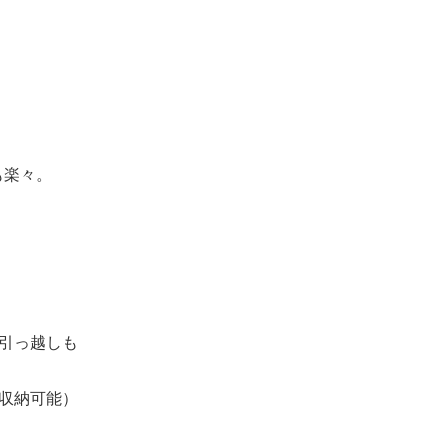
も楽々。
引っ越しも
収納可能）