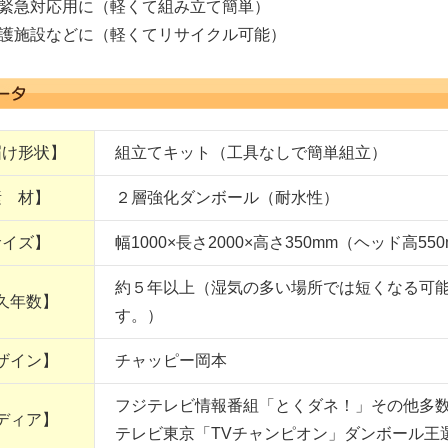
の緊急対応用に（軽くて組み立て簡単）
介護施設などに（軽くてリサイクル可能）
届け形状】
組立てキット（工具なしで簡単組立）
素 材】
２層強化ダンボール（耐水性）
サイズ】
幅1000×長さ2000×高さ350mm（ヘッド高55
約５年以上（湿気の多い場所では短くなる可
久年数】
す。）
ザイン】
チャッピー岡本
フジテレビ情報番組「とくダネ！」その他多
ディア】
テレビ東京「TVチャンピオン」ダンボール王