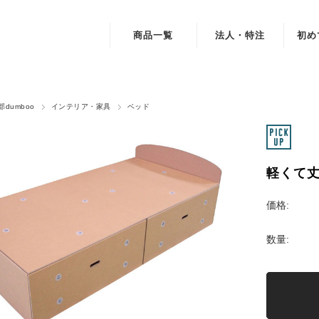
商品一覧
法人・特注
初め
インテリア・家具
デスク・テーブル・机
dumboo
インテリア・家具
ベッド
チェア・スツール・椅子
本棚・書棚・収納棚・シェルフ
軽くて
ベッド
価格:
雑貨・小物
数量:
おもちゃ・遊具
素材・部品