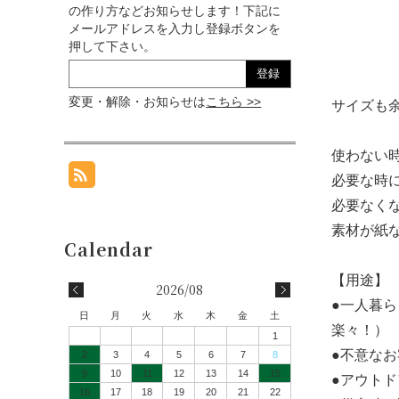
の作り方などお知らせします！下記に
メールアドレスを入力し登録ボタンを
押して下さい。
変更・解除・お知らせは
こちら >>
サイズも
使わない
必要な時
必要なく
素材が紙
【用途】
2026/08
●一人暮
日
月
火
水
木
金
土
楽々！）
1
●不意な
2
3
4
5
6
7
8
9
10
11
12
13
14
15
●アウト
16
17
18
19
20
21
22