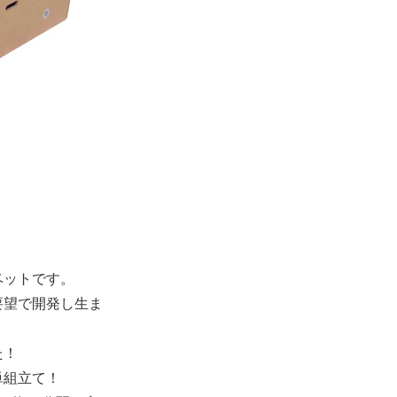
ベットです。
要望で開発し生ま
た！
単組立て！