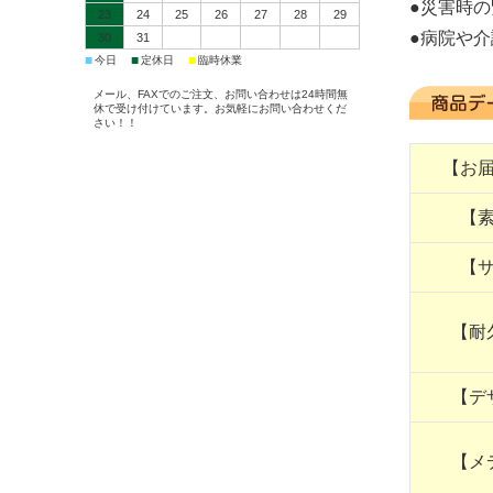
●災害時
23
24
25
26
27
28
29
●病院や
30
31
■
■
■
今日
定休日
臨時休業
メール、FAXでのご注文、お問い合わせは24時間無
休で受け付けています。お気軽にお問い合わせくだ
さい！！
【お
【
【
【耐
【デ
【メ