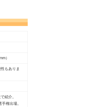
0mm）
能性もありま
数で紹介。
選手権出場。