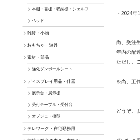
本棚・書棚・収納棚・シェルフ
・2024
ベッド
雑貨・小物
尚、受注
おもちゃ・遊具
年内の配
素材・部品
ただし、
強化ダンボールシート
ディスプレイ用品・什器
※尚、工
展示台・展示棚
受付テーブル・受付台
どうぞ、
オブジェ・模型
テレワーク・在宅勤務用