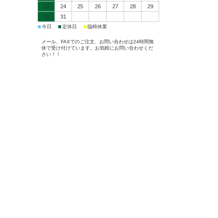
23
24
25
26
27
28
29
30
31
■
■
■
今日
定休日
臨時休業
メール、FAXでのご注文、お問い合わせは24時間無
休で受け付けています。お気軽にお問い合わせくだ
さい！！