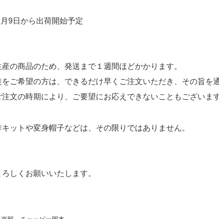
強化ダンボールシート
年1月9日から出荷開始予定
ディスプレイ用品・什器
展示台・展示棚
生産の商品のため、発送まで１週間ほどかかります。
受付テーブル・受付台
達をご希望の方は、できるだけ早くご注文いただき、その旨を
オブジェ・模型
ご注文の時期により、ご要望にお応えできないこともございま
テレワーク・在宅勤務用
作キットや変身帽子などは、その限りではありません。
賃貸不動産の内見・内覧用
よろしくお願いいたします。