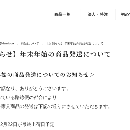
商品一覧
法人・特注
初め
インテリア・家具
デスク・テーブル・机
dumboo
商品について
【お知らせ】年末年始の商品発送について
らせ】年末年始の商品発送について
チェア・スツール・椅子
本棚・書棚・収納棚・シェルフ
年始の商品発送についてのお知らせ＞
ベッド
世話なり、ありがとうございます。
雑貨・小物
っている路線便の都合により
ル家具商品の発送は下記の通りにさせていただきます。
おもちゃ・遊具
素材・部品
年12月22日が最終出荷日予定