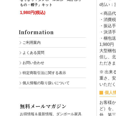
d払い：
もの・帽子」キット
1,980円(税込)
＜商品代
・消費税
・振込手
Information
・決済手
・梱包送
ご利用案内
1,980
大型梱包
よくある質問
但し、北
お問い合わせ
ただきま
※ 出来
特定商取引法に関する表示
重さ、安
個人情報の取り扱いについて
いただく
個人
お客様か
無料メールマガジン
ど）を、
お得情報＆最新情報、ダンボール家具
外、第三