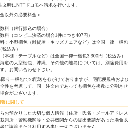
注文時にNTTドコモへ請求を行います。
金以外の必要料金＞
数料（銀行振込の場合）
数料（コンビ二決済の場合1件につき407円）
料：小型梱包（雑貨屋・キッズチェアなど）は全国一律一梱包
円（税込み）
（本棚・テーブルなど）は全国一律一梱包3,300円（税込み）
海道の大型梱包、沖縄、その他の離島については、別途費用を
す。お問い合わせ下さい。
る限り一梱包での配送を心がけておりますが、宅配便規格およ
全性を考慮して、同一注文内であっても梱包を複数に分割させ
場合がございます。
情報に関して
らお預かりした大切な個人情報（住所・氏名・メールアドレス
裁判所・警察機関等・公共機関からの提出要請があった場合以
者に譲渡または利用する事は一切ございません。