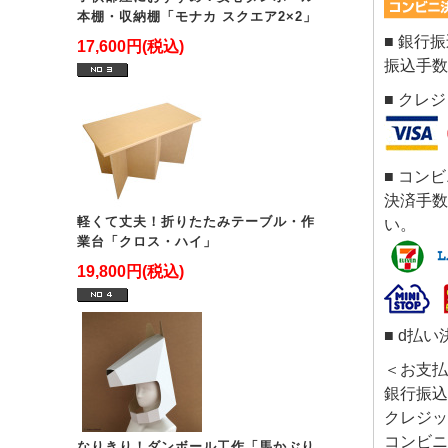
本棚・収納棚「モナカ スクエア2×2」
■ 銀行
17,600円(税込)
振込手数
■ クレ
■ コン
決済手数
軽くて丈夫！折りたたみテーブル・作
い。
業台「クロス・ハイ」
19,800円(税込)
■ d払い
＜お支払
銀行振込
クレジッ
コンビニ
なりきり！ダンボール工作「馬かぶり