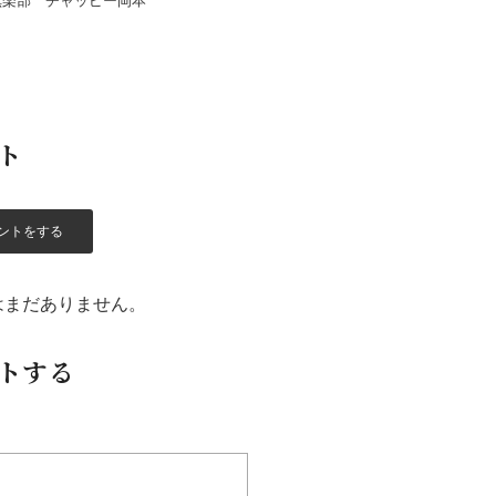
倶楽部 チャッピー岡本
ト
ントをする
はまだありません。
トする