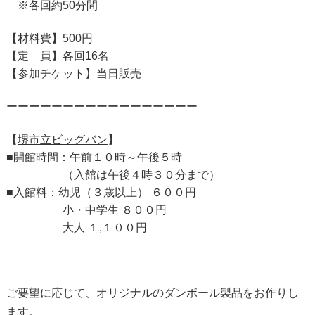
※各回約50分間
【材料費】500円
【定 員】各回16名
【参加チケット】当日販売
ーーーーーーーーーーーーーーーーー
【
堺市立ビッグバン
】
■開館時間：午前１０時～午後５時
（入館は午後４時３０分まで）
■入館料：幼児（３歳以上） ６００円
小・中学生 ８００円
大人
１
,
１００円
ご要望に応じて、オリジナルのダンボール製品をお作りし
ます。